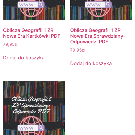
Oblicza Geografii 1 ZR
Oblicza Geografii 1 ZR
Nowa Era Kartkówki PDF
Nowa Era Sprawdziany-
Odpowiedzi PDF
79,95
zł
79,95
zł
Dodaj do koszyka
Dodaj do koszyka