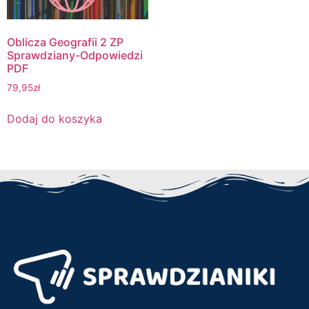
Oblicza Geografii 2 ZP
Sprawdziany-Odpowiedzi
PDF
79,95
zł
Dodaj do koszyka