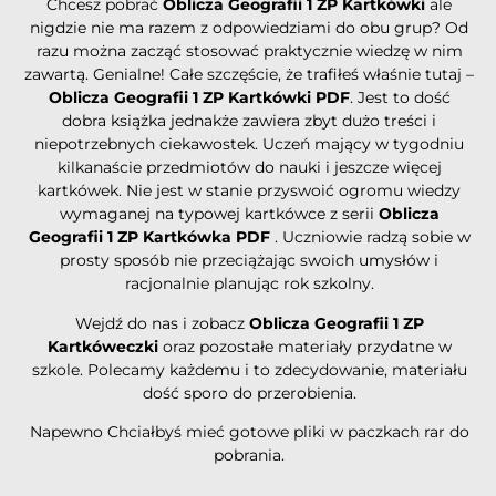
Chcesz pobrać
Oblicza Geografii 1 ZP Kartkówki
ale
nigdzie nie ma razem z odpowiedziami do obu grup? Od
razu można zacząć stosować praktycznie wiedzę w nim
zawartą. Genialne! Całe szczęście, że trafiłeś właśnie tutaj –
Oblicza Geografii 1 ZP Kartkówki
PDF
. Jest to dość
dobra książka jednakże zawiera zbyt dużo treści i
niepotrzebnych ciekawostek. Uczeń mający w tygodniu
kilkanaście przedmiotów do nauki i jeszcze więcej
kartkówek. Nie jest w stanie przyswoić ogromu wiedzy
wymaganej na typowej kartkówce z serii
Oblicza
Geografii 1 ZP
Kartkówka PDF
. Uczniowie radzą sobie w
prosty sposób nie przeciążając swoich umysłów i
racjonalnie planując rok szkolny.
Wejdź do nas i zobacz
Oblicza Geografii 1 ZP
Kartkóweczki
oraz pozostałe materiały przydatne w
szkole. Polecamy każdemu i to zdecydowanie, materiału
dość sporo do przerobienia.
Napewno Chciałbyś mieć gotowe pliki w paczkach rar do
pobrania.