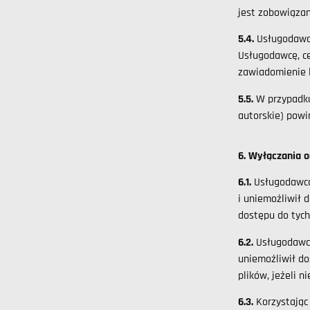
jest zobowiąza
5.4.
Usługodawc
Usługodawcę, ce
zawiadomienie l
5.5.
W przypadku
autorskie) pow
6. Wyłączania 
6.1.
Usługodawca
i uniemożliwił 
dostępu do tych
6.2.
Usługodawca
uniemożliwił d
plików, jeżeli 
6.3.
Korzystając