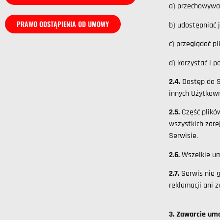
a) przechowywać
PRAWO ODSTĄPIENIA OD UMOWY
b) udostępniać
c) przeglądać p
d) korzystać i 
2.4.
Dostęp do S
innych Użytkow
2.5.
Część plikó
wszystkich zare
Serwisie.
2.6.
Wszelkie um
2.7.
Serwis nie g
reklamacji ani 
3. Zawarcie umo