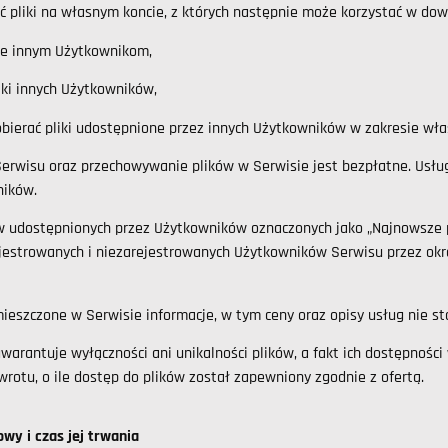
 pliki na własnym koncie, z których następnie może korzystać w dow
 je innym Użytkownikom,
liki innych Użytkowników,
pobierać pliki udostępnione przez innych Użytkowników w zakresie wł
erwisu oraz przechowywanie plików w Serwisie jest bezpłatne. Usł
ników.
w udostępnionych przez Użytkowników oznaczonych jako „Najnowsze p
jestrowanych i niezarejestrowanych Użytkowników Serwisu przez okre
ieszczone w Serwisie informacje, w tym ceny oraz opisy usług nie s
warantuje wyłączności ani unikalności plików, a fakt ich dostępności
zwrotu, o ile dostęp do plików został zapewniony zgodnie z ofertą.
wy i czas jej trwania