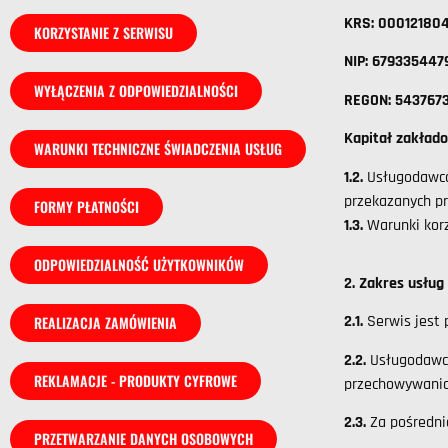
KRS: 0001218
KORZYSTANIE Z SERWISU
NIP: 67933544
WYŁĄCZENIA Z ODPOWIEDZIALNOŚCI
REGON: 54376
Kapitał zakłado
WARUNKI TECHNICZNE ŚWIADCZENIA USŁUG
1.2.
Usługodawca
przekazanych p
FORMY PŁATNOŚCI
1.3.
Warunki kor
ODPOWIEDZIALNOŚĆ UŻYTKOWNIKÓW
2. Zakres usłu
2.1.
Serwis jest
REALIZACJA ZAMÓWIENIA
2.2.
Usługodawca
REKLAMACJE - PRODUKTY CYFROWE
przechowywania
2.3.
Za pośredn
PRZETWARZANIE DANYCH OSOBOWYCH