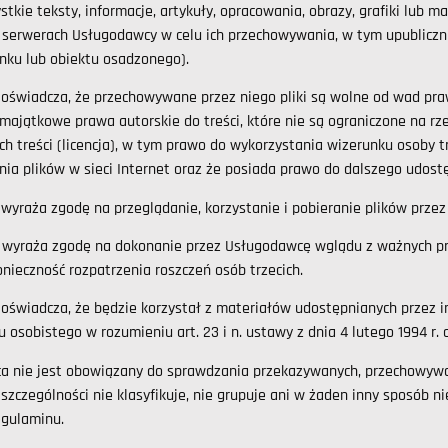
ystkie teksty, informacje, artykuły, opracowania, obrazy, grafiki lub 
serwerach Usługodawcy w celu ich przechowywania, w tym upublicznian
nku lub obiektu osadzonego).
oświadcza, że przechowywane przez niego pliki są wolne od wad pra
majątkowe prawa autorskie do treści, które nie są ograniczone na rze
ych treści (licencja), w tym prawo do wykorzystania wizerunku osoby 
ia plików w sieci Internet oraz że posiada prawo do dalszego udos
wyraża zgodę na przeglądanie, korzystanie i pobieranie plików prze
 wyraża zgodę na dokonanie przez Usługodawcę wglądu z ważnych prz
onieczność rozpatrzenia roszczeń osób trzecich.
oświadcza, że będzie korzystał z materiałów udostępnianych przez 
 osobistego w rozumieniu art. 23 i n. ustawy z dnia 4 lutego 1994 r
a nie jest obowiązany do sprawdzania przekazywanych, przechowywa
zczególności nie klasyfikuje, nie grupuje ani w żaden inny sposób 
 Regulaminu.