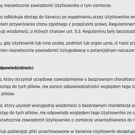
ny niezwłocznie zawiadomić Użytkownika o tym zamiarze.
a odblokuje dostęp do Serwisu po wypełnieniu przez Użytkownika w
lem przywrócenia stanu zgodnego z przepisami prawa, Regulaminem l
ub wiadomość, o których stanowi ust. 5.3. Regulaminu były bezzasa
, gdy Użytkownik lub inna osoba, podmiot lub organ uzna, iż treść 
inien niezwłocznie powiadomić Usługodawcę o potencjalnym narusze
odpowiedzialności
, który otrzymał urzędowe zawiadomienie o bezprawnym charakterz
dostęp do tych plików, nie ponosi odpowiedzialności względem tego
 plików.
, który uzyskał wiarygodną wiadomość o bezprawnym charakterze p
ostęp do tych plików, nie odpowiada względem tego Użytkownika za 
niezwłocznie zawiadomił Użytkownika o zamiarze uniemożliwienia do 
 lub pobierając pliki przechowywane w Serwisie Użytkownik akceptuj