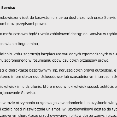
 z Serwisu
zobowiązany jest do korzystania z usług dostarczanych przez Serwis
jami oraz przepisami prawa.
 może czasowo bądź trwale zablokować dostęp do Serwisu w trybie
tanowienia Regulaminu,
iałania, które zagrażają bezpieczeństwu danych zgromadzonych w Se
ynu zabronionego w rozumieniu obowiązujących przepisów prawa,
eści o charakterze bezprawnym (np. naruszających prawa autorskie), 
systemu informatycznego Usługodawcy lub uzasadnionym interesom 
kiekolwiek inne działania, które mogą w jakikolwiek sposób zakłóci
kcjonowanie Serwisu,
a w razie otrzymania urzędowego zawiadomienia lub uzyskania wiar
i działalności niezwłocznie uniemożliwi Użytkownikowi dostęp do ty
zprawnym charakterze przechowywanych plików dostarczonych przez 