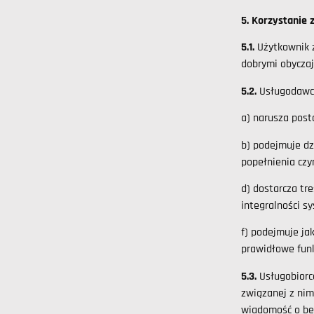
5. Korzystanie
5.1.
Użytkownik 
dobrymi obycza
5.2.
Usługodawca
a) narusza pos
b) podejmuje dz
popełnienia cz
d) dostarcza tr
integralności 
f) podejmuje ja
prawidłowe fun
5.3.
Usługobiorc
związanej z nim
wiadomość o be