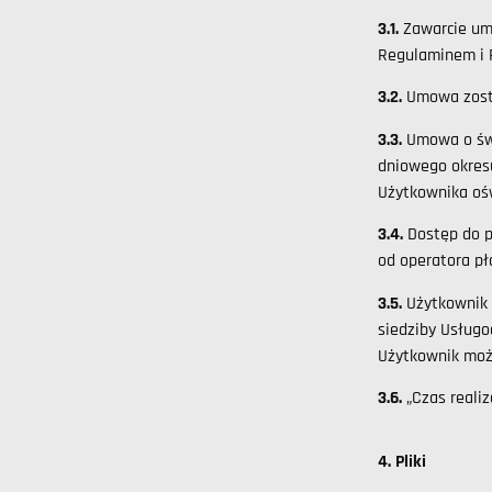
3.1.
Zawarcie um
Regulaminem i 
3.2.
Umowa zosta
3.3.
Umowa o świ
dniowego okres
Użytkownika oś
3.4.
Dostęp do p
od operatora pł
3.5.
Użytkownik 
siedziby Usług
Użytkownik moż
3.6.
„Czas realiz
4. Pliki