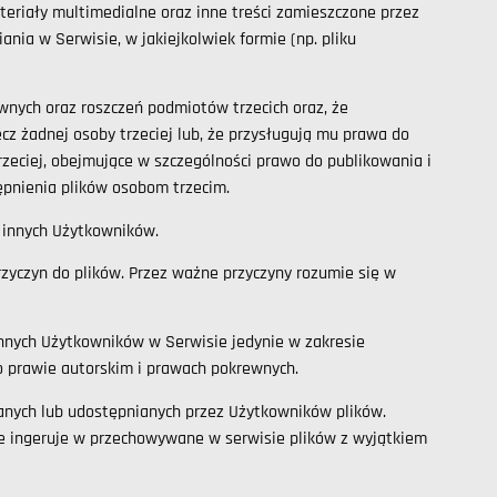
materiały multimedialne oraz inne treści zamieszczone przez
ia w Serwisie, w jakiejkolwiek formie (np. pliku
wnych oraz roszczeń podmiotów trzecich oraz, że
cz żadnej osoby trzeciej lub, że przysługują mu prawa do
trzeciej, obejmujące w szczególności prawo do publikowania i
tępnienia plików osobom trzecim.
z innych Użytkowników.
yczyn do plików. Przez ważne przyczyny rozumie się w
innych Użytkowników w Serwisie jedynie w zakresie
. o prawie autorskim i prawach pokrewnych.
nych lub udostępnianych przez Użytkowników plików.
nie ingeruje w przechowywane w serwisie plików z wyjątkiem