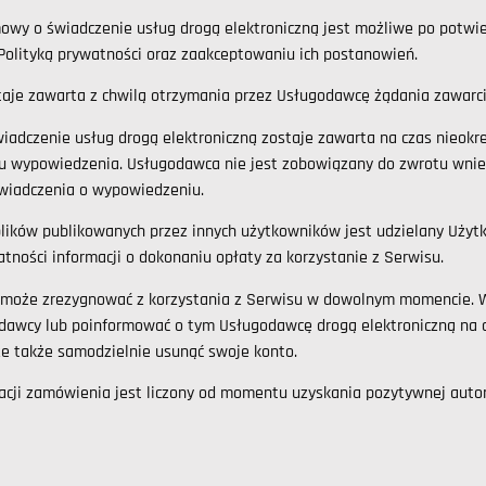
owy o świadczenie usług drogą elektroniczną jest możliwe po potwie
Polityką prywatności oraz zaakceptowaniu ich postanowień.
je zawarta z chwilą otrzymania przez Usługodawcę żądania zawarci
adczenie usług drogą elektroniczną zostaje zawarta na czas nieokre
u wypowiedzenia. Usługodawca nie jest zobowiązany do zwrotu wnie
wiadczenia o wypowiedzeniu.
lików publikowanych przez innych użytkowników jest udzielany Uży
atności informacji o dokonaniu opłaty za korzystanie z Serwisu.
może zrezygnować z korzystania z Serwisu w dowolnym momencie. W
odawcy lub poinformować o tym Usługodawcę drogą elektroniczną na 
e także samodzielnie usunąć swoje konto.
acji zamówienia jest liczony od momentu uzyskania pozytywnej autory