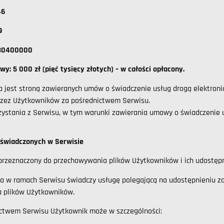
046
79
730400000
wy: 5 000 zł (pięć tysięcy złotych) – w całości opłacony.
 jest stroną zawieranych umów o świadczenie usług drogą elektroni
rzez Użytkowników za pośrednictwem Serwisu.
zystania z Serwisu, w tym warunki zawierania umowy o świadczenie us
g świadczonych w Serwisie
 przeznaczony do przechowywania plików Użytkowników i ich udostę
 w ramach Serwisu świadczy usługę polegającą na udostępnieniu z
 plików Użytkowników.
ictwem Serwisu Użytkownik może w szczególności: