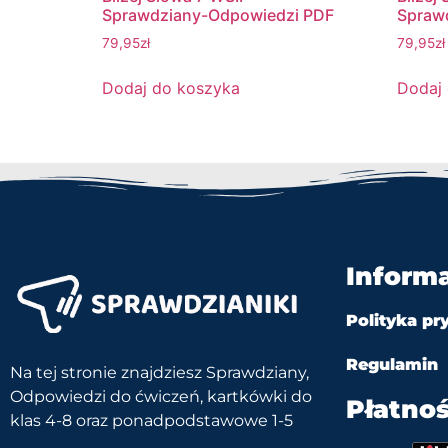
Sprawdziany-Odpowiedzi PDF
Spraw
79,95
zł
79,95
zł
Dodaj do koszyka
Dodaj
Inform
Polityka pr
Regulamin
Na tej stronie znajdziesz Sprawdziany,
Odpowiedzi do ćwiczeń, kartkówki do
Płatnoś
klas 4-8 oraz ponadpodstawowe 1-5