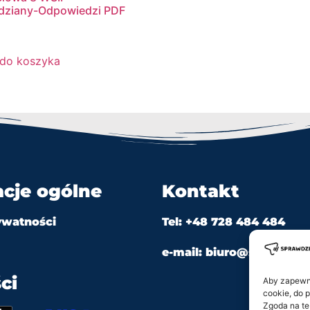
dziany-Odpowiedzi PDF
 do koszyka
acje ogólne
Kontakt
ywatności
Tel: +48 728 484 484
e-mail: biuro@sprawdzian
ci
Aby zapewnić
cookie, do 
Zgoda na te