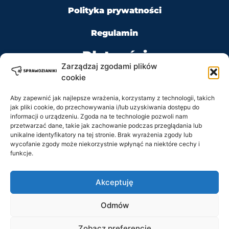
Polityka prywatności
Regulamin
Płatności
Zarządzaj zgodami plików
cookie
Aby zapewnić jak najlepsze wrażenia, korzystamy z technologii, takich
jak pliki cookie, do przechowywania i/lub uzyskiwania dostępu do
Kontakt
informacji o urządzeniu. Zgoda na te technologie pozwoli nam
przetwarzać dane, takie jak zachowanie podczas przeglądania lub
unikalne identyfikatory na tej stronie. Brak wyrażenia zgody lub
Tel: +48 728 484 484
wycofanie zgody może niekorzystnie wpłynąć na niektóre cechy i
funkcje.
e-mail: biuro@sprawdzianiki.pl
Akceptuję
Prawa Autorskie © 2020 - 2026 sprawdzianiki.pl
Odmów
wszelkie prawa zastrzeżone.
Regulamin
Zobacz preferencje