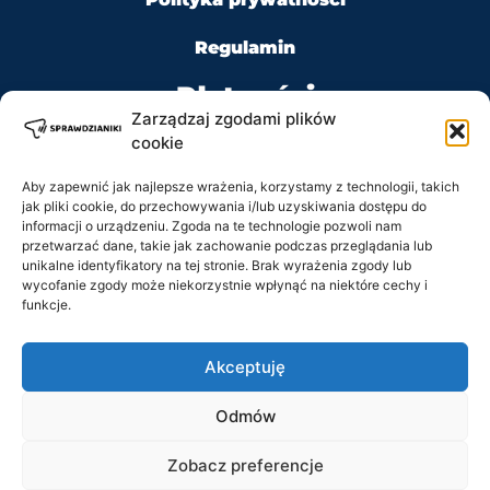
Regulamin
Płatności
Zarządzaj zgodami plików
cookie
Aby zapewnić jak najlepsze wrażenia, korzystamy z technologii, takich
jak pliki cookie, do przechowywania i/lub uzyskiwania dostępu do
Kontakt
informacji o urządzeniu. Zgoda na te technologie pozwoli nam
przetwarzać dane, takie jak zachowanie podczas przeglądania lub
unikalne identyfikatory na tej stronie. Brak wyrażenia zgody lub
Tel: +48 728 484 484
wycofanie zgody może niekorzystnie wpłynąć na niektóre cechy i
funkcje.
e-mail: biuro@sprawdzianiki.pl
Akceptuję
Prawa Autorskie © 2020 - 2026 sprawdzianiki.pl
Odmów
wszelkie prawa zastrzeżone.
Regulamin
Zobacz preferencje