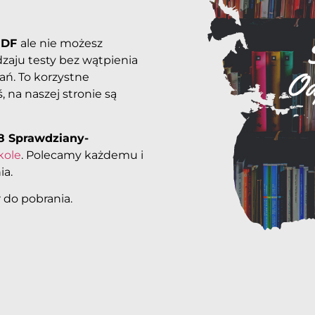
PDF
ale nie możesz
zaju testy bez wątpienia
ań. To korzystne
, na naszej stronie są
8 Sprawdziany-
kole
. Polecamy każdemu i
ia.
 do pobrania.