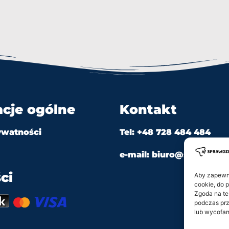
acje ogólne
Kontakt
ywatności
Tel: +48 728 484 484
e-mail: biuro@sprawdzian
ci
Aby zapewnić
cookie, do 
Zgoda na te
podczas prz
lub wycofan