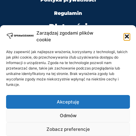
Regulamin
Płatności
Zarządzaj zgodami plików
cookie
Aby zapewnić jak najlepsze wrażenia, korzystamy z technologii, takich
jak pliki cookie, do przechowywania i/lub uzyskiwania dostępu do
Kontakt
informacji o urządzeniu. Zgoda na te technologie pozwoli nam
przetwarzać dane, takie jak zachowanie podczas przeglądania lub
unikalne identyfikatory na tej stronie. Brak wyrażenia zgody lub
Tel: +48 728 484 484
wycofanie zgody może niekorzystnie wpłynąć na niektóre cechy i
funkcje.
e-mail: biuro@sprawdzianiki.pl
Akceptuję
Prawa Autorskie © 2020 - 2026 sprawdzianiki.pl
Odmów
wszelkie prawa zastrzeżone.
Regulamin
Zobacz preferencje