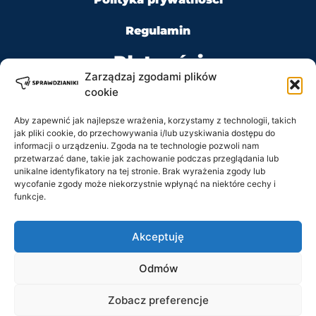
Regulamin
Płatności
Zarządzaj zgodami plików
cookie
Aby zapewnić jak najlepsze wrażenia, korzystamy z technologii, takich
jak pliki cookie, do przechowywania i/lub uzyskiwania dostępu do
Kontakt
informacji o urządzeniu. Zgoda na te technologie pozwoli nam
przetwarzać dane, takie jak zachowanie podczas przeglądania lub
unikalne identyfikatory na tej stronie. Brak wyrażenia zgody lub
Tel: +48 728 484 484
wycofanie zgody może niekorzystnie wpłynąć na niektóre cechy i
funkcje.
e-mail: biuro@sprawdzianiki.pl
Akceptuję
Prawa Autorskie © 2020 - 2026 sprawdzianiki.pl
Odmów
wszelkie prawa zastrzeżone.
Regulamin
Zobacz preferencje