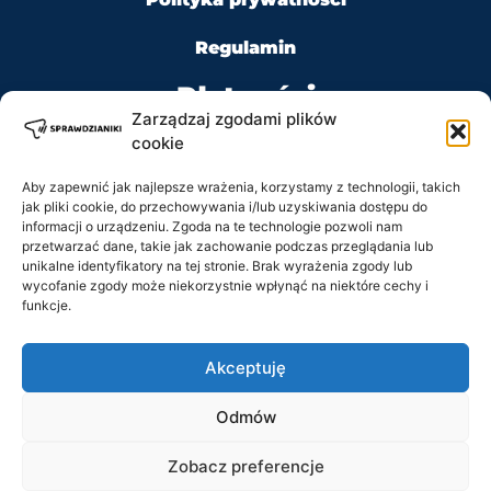
Regulamin
Płatności
Zarządzaj zgodami plików
cookie
Aby zapewnić jak najlepsze wrażenia, korzystamy z technologii, takich
jak pliki cookie, do przechowywania i/lub uzyskiwania dostępu do
Kontakt
informacji o urządzeniu. Zgoda na te technologie pozwoli nam
przetwarzać dane, takie jak zachowanie podczas przeglądania lub
unikalne identyfikatory na tej stronie. Brak wyrażenia zgody lub
Tel: +48 728 484 484
wycofanie zgody może niekorzystnie wpłynąć na niektóre cechy i
funkcje.
e-mail: biuro@sprawdzianiki.pl
Akceptuję
Prawa Autorskie © 2020 - 2026 sprawdzianiki.pl
Odmów
wszelkie prawa zastrzeżone.
Regulamin
Zobacz preferencje