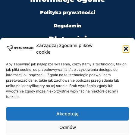
Polityka prywatności
Regulamin
Płatności
Zarządzaj zgodami plików
cookie
Aby zapewnić jak najlepsze wrażenia, korzystamy z technologii, takich
jak pliki cookie, do przechowywania i/lub uzyskiwania dostępu do
Kontakt
informacji o urządzeniu. Zgoda na te technologie pozwoli nam
przetwarzać dane, takie jak zachowanie podczas przeglądania lub
unikalne identyfikatory na tej stronie. Brak wyrażenia zgody lub
Tel: +48 728 484 484
wycofanie zgody może niekorzystnie wpłynąć na niektóre cechy i
funkcje.
e-mail: biuro@sprawdzianiki.pl
Akceptuję
Prawa Autorskie © 2020 - 2026 sprawdzianiki.pl
Odmów
wszelkie prawa zastrzeżone.