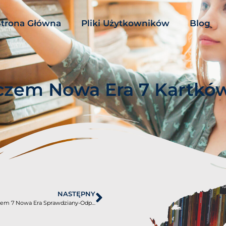
Strona Główna
Pliki Użytkowników
Blog
czem Nowa Era 7 Kartkó
NASTĘPNY
Matematyka z kluczem 7 Nowa Era Sprawdziany-Odpowiedzi PDF