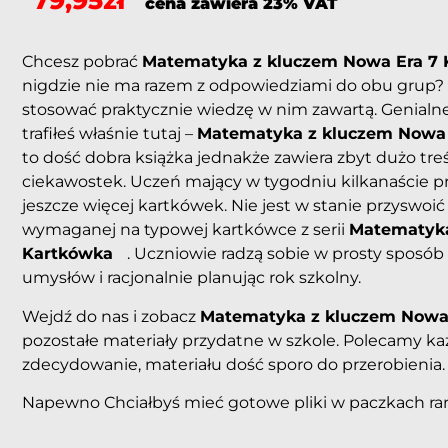
79,95
zł
cena zawiera 23% VAT
Chcesz pobrać
Matematyka z kluczem Nowa Era 7 
nigdzie nie ma razem z odpowiedziami do obu grup?
stosować praktycznie wiedzę w nim zawartą. Genialne!
trafiłeś właśnie tutaj –
Matematyka z kluczem Nowa 
to dość dobra książka jednakże zawiera zbyt dużo tre
ciekawostek. Uczeń mający w tygodniu kilkanaście p
jeszcze więcej kartkówek. Nie jest w stanie przyswo
wymaganej na typowej kartkówce z serii
Matematyka
Kartkówka
. Uczniowie radzą sobie w prosty sposób
umysłów i racjonalnie planując rok szkolny.
Wejdź do nas i zobacz
Matematyka z kluczem Nowa 
pozostałe materiały przydatne w szkole. Polecamy ka
zdecydowanie, materiału dość sporo do przerobienia.
Napewno Chciałbyś mieć gotowe pliki w paczkach rar