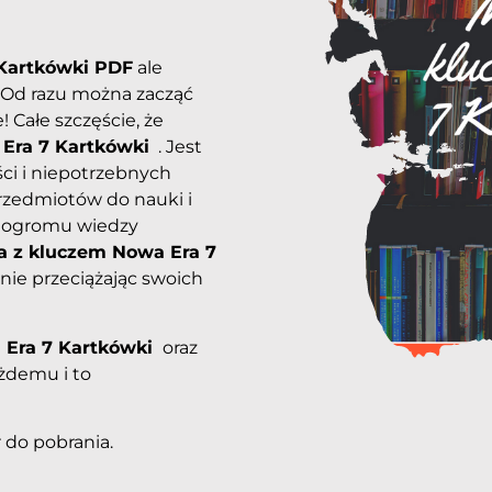
Kartkówki PDF
ale
 Od razu można zacząć
 Całe szczęście, że
Era 7 Kartkówki
. Jest
ści i niepotrzebnych
rzedmiotów do nauki i
ić ogromu wiedzy
 z kluczem Nowa Era 7
 nie przeciążając swoich
Era 7 Kartkówki
oraz
żdemu i to
 do pobrania.