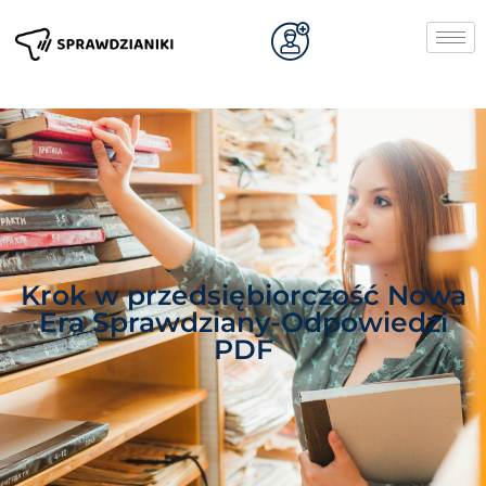
Krok w przedsiębiorczość Nowa
Era Sprawdziany-Odpowiedzi
PDF