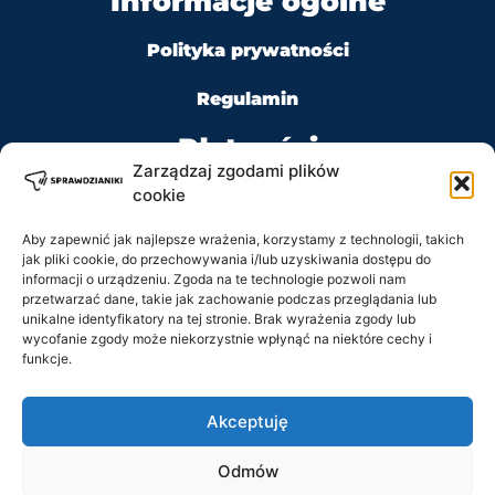
Informacje ogólne
Polityka prywatności
Regulamin
Płatności
Zarządzaj zgodami plików
cookie
Aby zapewnić jak najlepsze wrażenia, korzystamy z technologii, takich
jak pliki cookie, do przechowywania i/lub uzyskiwania dostępu do
Kontakt
informacji o urządzeniu. Zgoda na te technologie pozwoli nam
przetwarzać dane, takie jak zachowanie podczas przeglądania lub
unikalne identyfikatory na tej stronie. Brak wyrażenia zgody lub
Tel: +48 728 484 484
wycofanie zgody może niekorzystnie wpłynąć na niektóre cechy i
funkcje.
e-mail: biuro@sprawdzianiki.pl
Akceptuję
Prawa Autorskie © 2020 - 2026 sprawdzianiki.pl
Odmów
wszelkie prawa zastrzeżone.