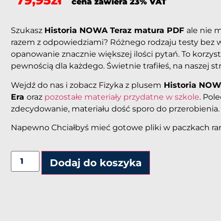
79,95
zł
cena zawiera 23% VAT
Szukasz
Historia NOWA Teraz matura PDF
ale nie 
razem z odpowiedziami? Różnego rodzaju testy bez w
opanowanie znacznie większej ilości pytań. To korzys
pewnością dla każdego. Świetnie trafiłeś, na naszej st
Wejdź do nas i zobacz Fizyka z plusem
Historia NOW
Era
oraz
pozostałe materiały przydatne w szkole
. Pol
zdecydowanie, materiału dość sporo do przerobienia.
Napewno Chciałbyś mieć gotowe pliki w paczkach rar
Dodaj do koszyka