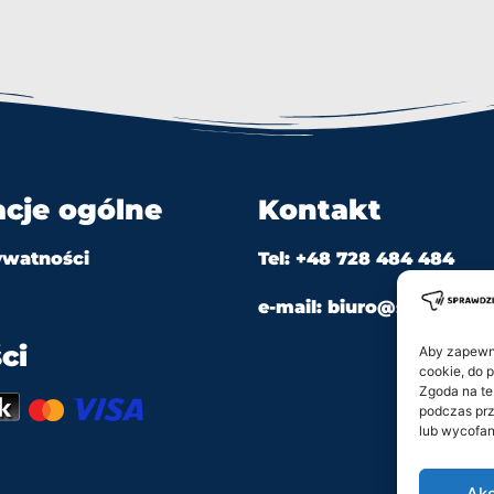
acje ogólne
Kontakt
ywatności
Tel: +48 728 484 484
e-mail: biuro@sprawdzian
ci
Aby zapewnić
cookie, do 
Zgoda na te
podczas prz
lub wycofan
Akc