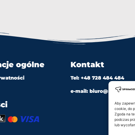
acje ogólne
Kontakt
ywatności
Tel: +48 728 484 484
e-mail: biuro@sprawdzian
ci
Aby zapewnić
cookie, do 
Zgoda na te
podczas prz
lub wycofan