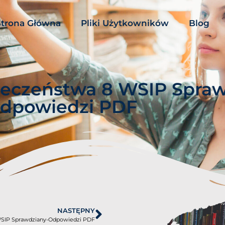
Strona Główna
Pliki Użytkowników
Blog
ieczeństwa 8 WSIP Spraw
dpowiedzi PDF
NASTĘPNY
WSIP Sprawdziany-Odpowiedzi PDF