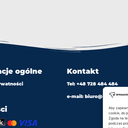
acje ogólne
Kontakt
ywatności
Tel: +48 728 484 484
e-mail: biuro@sprawdzian
ci
Aby zapewnić
cookie, do 
Zgoda na te
podczas prz