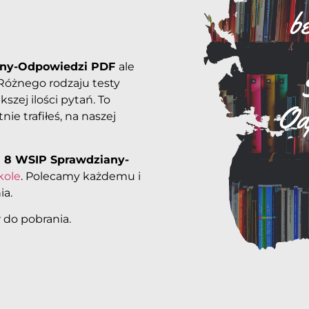
iany-Odpowiedzi PDF
ale
Różnego rodzaju testy
zej ilości pytań. To
ie trafiłeś, na naszej
a 8 WSIP
Sprawdziany-
kole
. Polecamy każdemu i
ia.
 do pobrania.