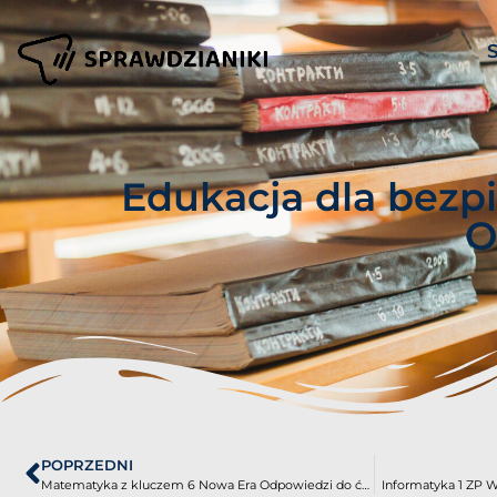
Edukacja dla bezp
O
POPRZEDNI
Matematyka z kluczem 6 Nowa Era Odpowiedzi do ćwiczeń PDF
Informatyka 1 ZP 