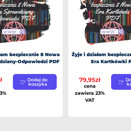
ałam bezpiecznie 8 Nowa
Żyje i działam bezpiec
dziany-Odpowiedzi PDF
Era Kartkówki 
ł
79,95
zł
Dodaj do
Do
koszyka
k
cena
23%
zawiera 23%
VAT