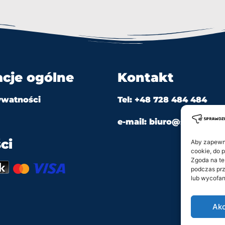
acje ogólne
Kontakt
ywatności
Tel: +48 728 484 484
e-mail: biuro@sprawdzian
ci
Aby zapewnić
cookie, do 
Zgoda na te
podczas prz
lub wycofan
Akc