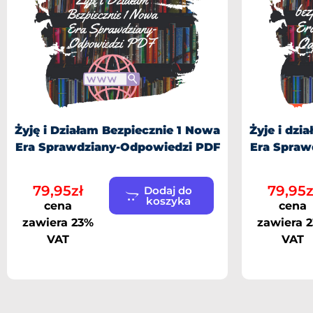
Żyję i Działam Bezpiecznie 1 Nowa
Żyje i dzi
Era Sprawdziany-Odpowiedzi PDF
Era Spraw
79,95
zł
79,95
z
Dodaj do
koszyka
cena
cena
zawiera 23%
zawiera 
VAT
VAT