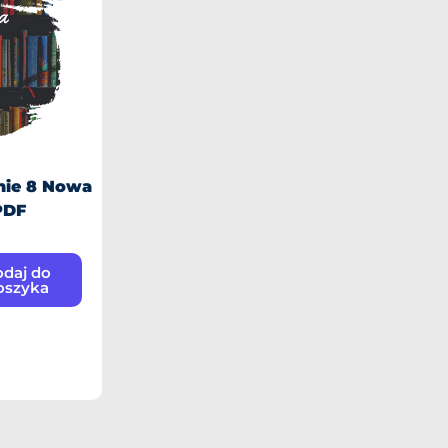
znie 8 Nowa
PDF
daj do
oszyka