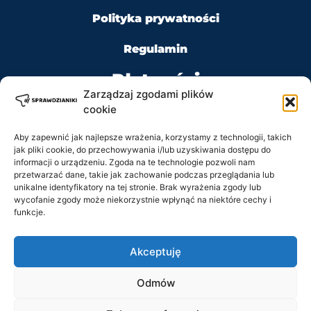
Polityka prywatności
Regulamin
Płatności
Zarządzaj zgodami plików
cookie
Aby zapewnić jak najlepsze wrażenia, korzystamy z technologii, takich
jak pliki cookie, do przechowywania i/lub uzyskiwania dostępu do
Kontakt
informacji o urządzeniu. Zgoda na te technologie pozwoli nam
przetwarzać dane, takie jak zachowanie podczas przeglądania lub
unikalne identyfikatory na tej stronie. Brak wyrażenia zgody lub
Tel: +48 728 484 484
wycofanie zgody może niekorzystnie wpłynąć na niektóre cechy i
funkcje.
e-mail: biuro@sprawdzianiki.pl
Akceptuję
Prawa Autorskie © 2020 - 2026 sprawdzianiki.pl
Odmów
wszelkie prawa zastrzeżone.
Regulamin