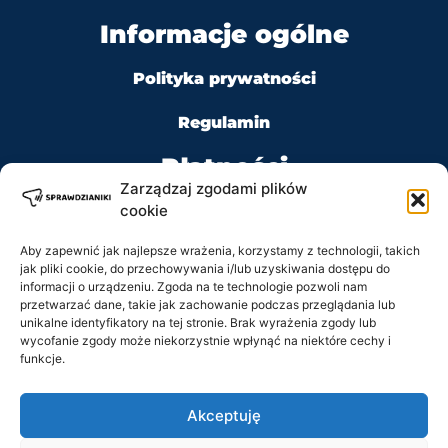
Informacje ogólne
Polityka prywatności
Regulamin
Płatności
Zarządzaj zgodami plików
cookie
Aby zapewnić jak najlepsze wrażenia, korzystamy z technologii, takich
jak pliki cookie, do przechowywania i/lub uzyskiwania dostępu do
Kontakt
informacji o urządzeniu. Zgoda na te technologie pozwoli nam
przetwarzać dane, takie jak zachowanie podczas przeglądania lub
Tel: +48 728 484 484
unikalne identyfikatory na tej stronie. Brak wyrażenia zgody lub
wycofanie zgody może niekorzystnie wpłynąć na niektóre cechy i
funkcje.
e-mail: biuro@sprawdzianiki.pl
Akceptuję
Prawa Autorskie © 2020 - 2026 sprawdzianiki.pl