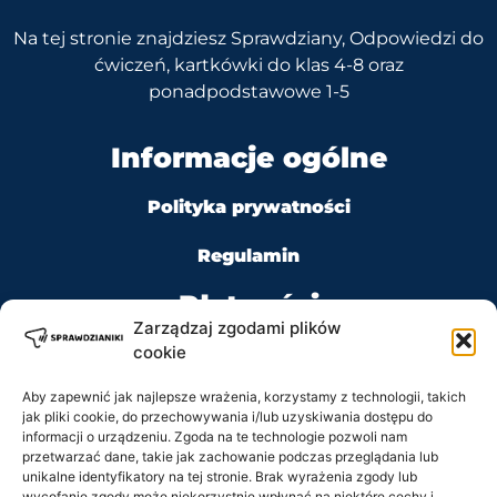
Na tej stronie znajdziesz Sprawdziany, Odpowiedzi do
ćwiczeń, kartkówki do klas 4-8 oraz
ponadpodstawowe 1-5
Informacje ogólne
Polityka prywatności
Regulamin
Płatności
Zarządzaj zgodami plików
cookie
Aby zapewnić jak najlepsze wrażenia, korzystamy z technologii, takich
jak pliki cookie, do przechowywania i/lub uzyskiwania dostępu do
Kontakt
informacji o urządzeniu. Zgoda na te technologie pozwoli nam
przetwarzać dane, takie jak zachowanie podczas przeglądania lub
unikalne identyfikatory na tej stronie. Brak wyrażenia zgody lub
Tel: +48 728 484 484
wycofanie zgody może niekorzystnie wpłynąć na niektóre cechy i