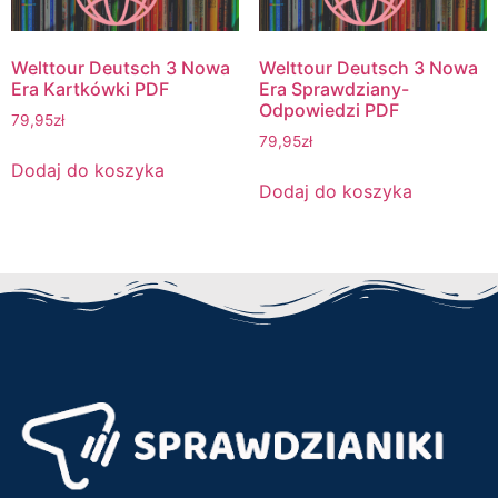
Welttour Deutsch 3 Nowa
Welttour Deutsch 3 Nowa
Era Kartkówki PDF
Era Sprawdziany-
Odpowiedzi PDF
79,95
zł
79,95
zł
Dodaj do koszyka
Dodaj do koszyka