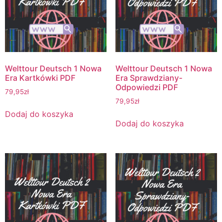
Welttour Deutsch 1 Nowa
Welttour Deutsch 1 Nowa
Era Kartkówki PDF
Era Sprawdziany-
Odpowiedzi PDF
79,95
zł
79,95
zł
Dodaj do koszyka
Dodaj do koszyka