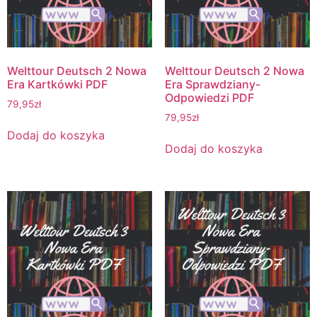
Welttour Deutsch 2 Nowa
Welttour Deutsch 2 Nowa
Era Kartkówki PDF
Era Sprawdziany-
Odpowiedzi PDF
79,95
zł
79,95
zł
Dodaj do koszyka
Dodaj do koszyka