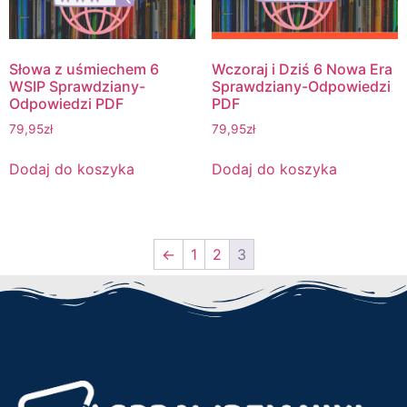
Słowa z uśmiechem 6
Wczoraj i Dziś 6 Nowa Era
WSIP Sprawdziany-
Sprawdziany-Odpowiedzi
Odpowiedzi PDF
PDF
79,95
zł
79,95
zł
Dodaj do koszyka
Dodaj do koszyka
←
1
2
3