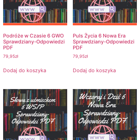
Podróże w Czasie 6 GWO
Puls Życia 6 Nowa Era
Sprawdziany-Odpowiedzi
Sprawdziany-Odpowiedzi
PDF
PDF
79,95
zł
79,95
zł
Dodaj do koszyka
Dodaj do koszyka