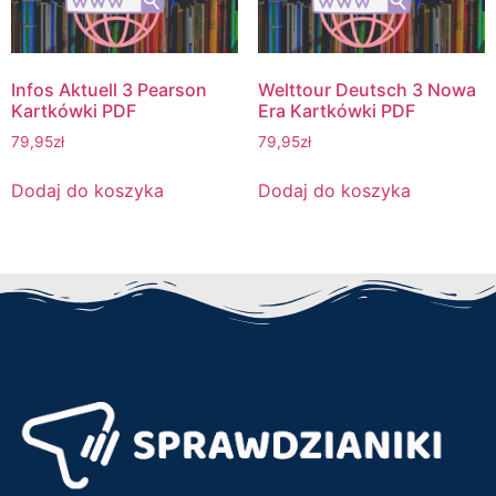
Infos Aktuell 3 Pearson
Welttour Deutsch 3 Nowa
Kartkówki PDF
Era Kartkówki PDF
79,95
zł
79,95
zł
Dodaj do koszyka
Dodaj do koszyka