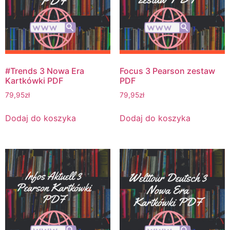
#Trends 3 Nowa Era
Focus 3 Pearson zestaw
Kartkówki PDF
PDF
79,95
zł
79,95
zł
Dodaj do koszyka
Dodaj do koszyka