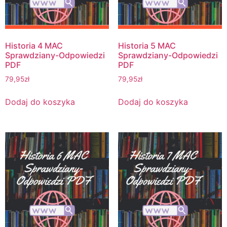
Historia 4 MAC
Historia 5 MAC
Sprawdziany-Odpowiedzi
Sprawdziany-Odpowiedzi
PDF
PDF
79,95
zł
79,95
zł
Dodaj do koszyka
Dodaj do koszyka